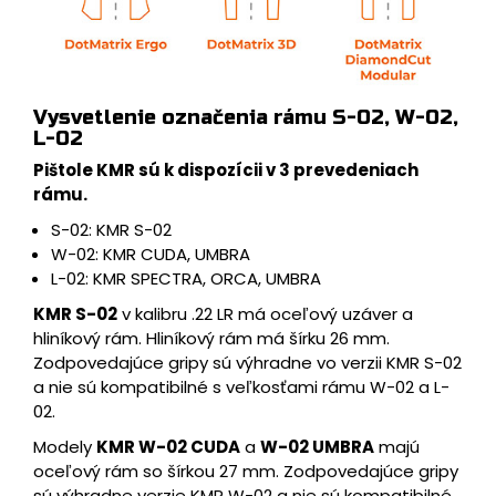
Vysvetlenie označenia rámu S-02, W-02,
L-02
Pištole KMR sú k dispozícii v 3 prevedeniach
rámu.
S-02: KMR S-02
W-02: KMR CUDA, UMBRA
L-02: KMR SPECTRA, ORCA, UMBRA
KMR S-02
v kalibru .22 LR má oceľový uzáver a
hliníkový rám. Hliníkový rám má šírku 26 mm.
Zodpovedajúce gripy sú výhradne vo verzii KMR S-02
a nie sú kompatibilné s veľkosťami rámu W-02 a L-
02.
Modely
KMR W-02 CUDA
a
W-02 UMBRA
majú
oceľový rám so šírkou 27 mm. Zodpovedajúce gripy
sú výhradne verzie KMR W-02 a nie sú kompatibilné