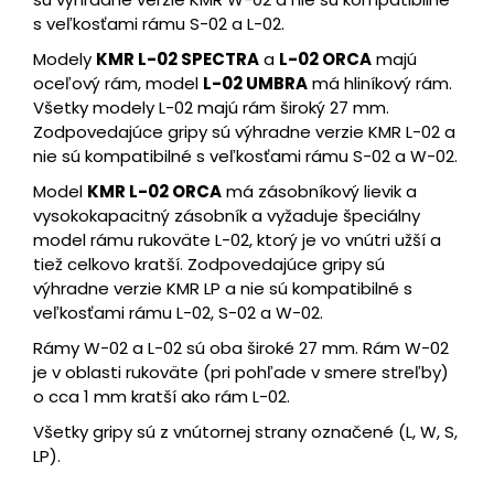
s veľkosťami rámu S-02 a L-02.
Modely
KMR L-02 SPECTRA
a
L-02 ORCA
majú
oceľový rám, model
L-02 UMBRA
má hliníkový rám.
Všetky modely L-02 majú rám široký 27 mm.
Zodpovedajúce gripy sú výhradne verzie KMR L-02 a
nie sú kompatibilné s veľkosťami rámu S-02 a W-02.
Model
KMR L-02 ORCA
má zásobníkový lievik a
vysokokapacitný zásobník a vyžaduje špeciálny
model rámu rukoväte L-02, ktorý je vo vnútri užší a
tiež celkovo kratší. Zodpovedajúce gripy sú
výhradne verzie KMR LP a nie sú kompatibilné s
veľkosťami rámu L-02, S-02 a W-02.
Rámy W-02 a L-02 sú oba široké 27 mm. Rám W-02
je v oblasti rukoväte (pri pohľade v smere streľby)
o cca 1 mm kratší ako rám L-02.
Všetky gripy sú z vnútornej strany označené (L, W, S,
LP).