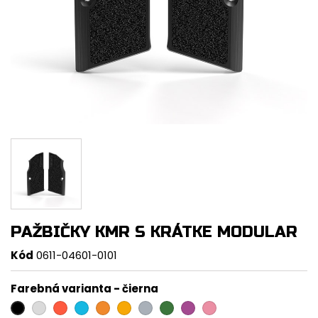
PAŽBIČKY KMR S KRÁTKE MODULAR
Kód
0611-04601-0101
Farebná varianta
-
čierna
strieborná
červená
modrá
oranžová
zlatá
titán
zelená
fialová
ružová
čierna