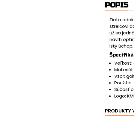
POPIS
Tieto odol
strelcovi d
už sa jedn
návrh optim
istý úchop,
Špecifiká
Veľkosť:
Materiál:
Vzor: gol
Použitie
Súčasť ba
Logo: KM
PRODUKTY V