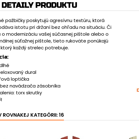
DETAILY PRODUKTU
né pažbičky poskytujú agresívnu textúru, ktorá
odáva istotu pri držaní bez ohľadu na situáciu. Či
á o modernizáciu vašej súčasnej pištole alebo o
álnej súťažnej pištole, tieto rukoväte ponúkajú
 ktorý každý strelec potrebuje.
cia:
 dlhé
 eloxovaný dural
fová loptička
: bez navádzača zásobníka
lenia: torx skrutky
R
 ROVNAKEJ KATEGÓRII: 16