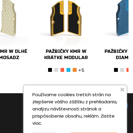
KMR W DLHÉ
PAŽBIČKY KMR W
PAŽBIČKY 
MOSADZ
KRÁTKE MODULAR
DIAMO
+5
čierna
strieborná
červená
modrá
oranžová
čierna
stri
č
Používame cookies tretích strán na
zlepšenie vášho zážitku z prehliadania,
SLEDUJTE NÁS
analýzu návštevnosti stránok a
prispôsobenie obsahu, reklám.
Zistite
viac.