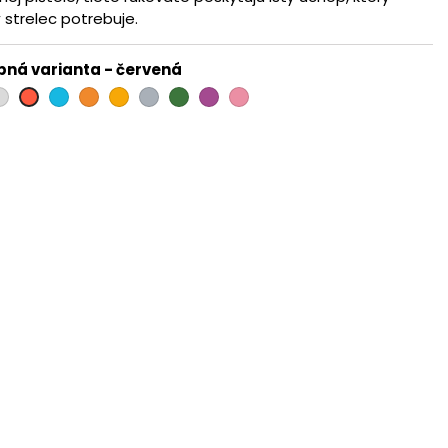
 strelec potrebuje.
bná varianta
-
červená
a
trieborná
modrá
oranžová
zlatá
titán
zelená
fialová
ružová
červená