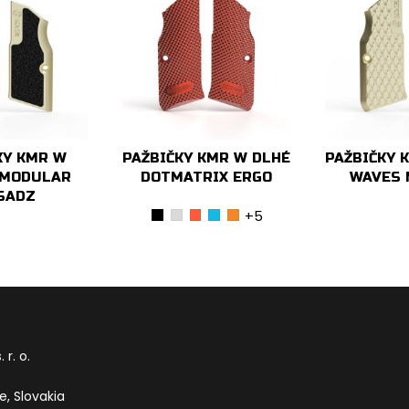
KY KMR W
PAŽBIČKY KMR W DLHÉ
PAŽBIČKY 
 MODULAR
DOTMATRIX ERGO
WAVES 
SADZ
+5
čierna
strieborná
červená
modrá
oranžová
 r. o.
ce
, Slovakia