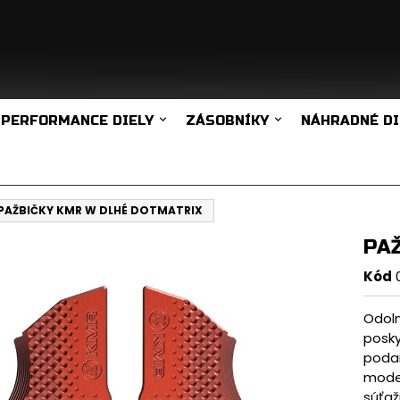
PERFORMANCE DIELY
ZÁSOBNÍKY
NÁHRADNÉ DI
PAŽBIČKY KMR W DLHÉ DOTMATRIX
PA
Kód
Odoln
posky
podar
moder
súťaž