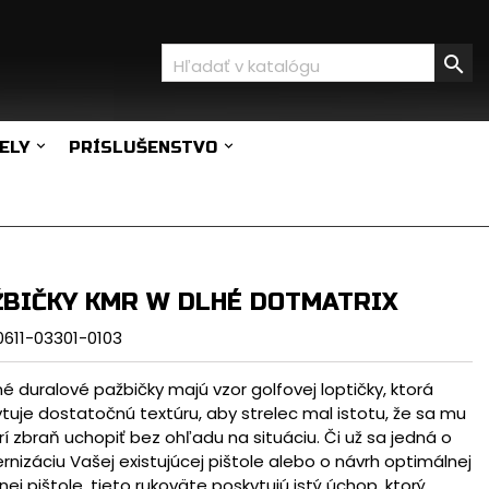

ELY
PRÍSLUŠENSTVO
ŽBIČKY KMR W DLHÉ DOTMATRIX
0611-03301-0103
é duralové pažbičky majú vzor golfovej loptičky, ktorá
tuje dostatočnú textúru, aby strelec mal istotu, že sa mu
í zbraň uchopiť bez ohľadu na situáciu. Či už sa jedná o
nizáciu Vašej existujúcej pištole alebo o návrh optimálnej
nej pištole, tieto rukoväte poskytujú istý úchop, ktorý