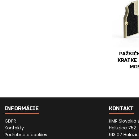
PAŽBIČ
KRÁTKE
MO
INFORMÁCIE
KONTAKT
GDPR
KMR Slovakia s.
Kontakty
Haluzice
752
Podrobne o cookies
913 07 Haluzi