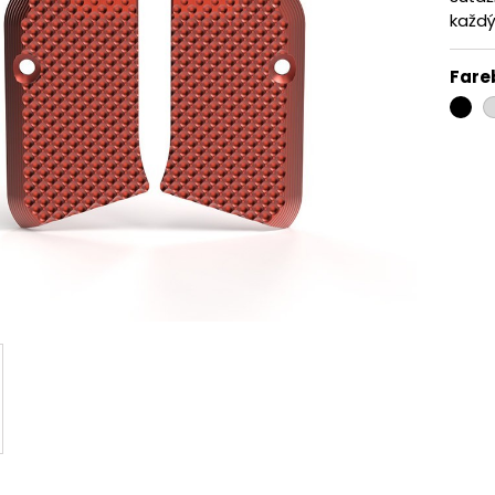
každý
Fare
čiern
s