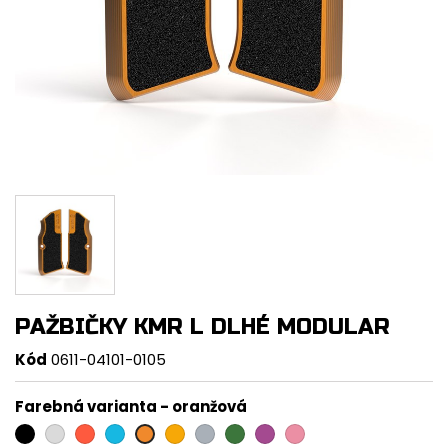
PAŽBIČKY KMR L DLHÉ MODULAR
Kód
0611-04101-0105
Farebná varianta
-
oranžová
čierna
strieborná
červená
modrá
zlatá
titán
zelená
fialová
ružová
oranžová